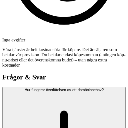
Inga avgifter
Våra tjänster är helt kostnadsfria för köpare. Det är säljaren som
betalar vår provision. Du betalar endast köpesumman (antingen köp-
nu-priset eller det överenskomna budet) – utan några extra
kostnader.
Frågor & Svar
Hur fungerar överlåtelsen av ett domäninnehav?