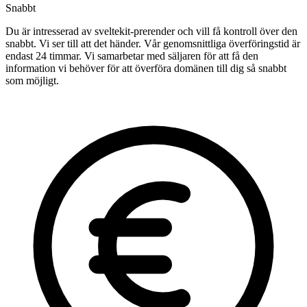
Snabbt
Du är intresserad av sveltekit-prerender och vill få kontroll över den
snabbt. Vi ser till att det händer. Vår genomsnittliga överföringstid är
endast 24 timmar. Vi samarbetar med säljaren för att få den
information vi behöver för att överföra domänen till dig så snabbt
som möjligt.